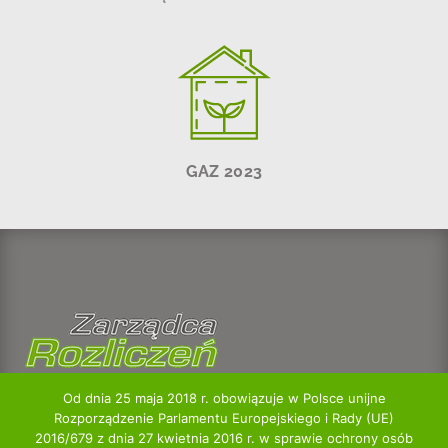
GAZ 2023
Kontakt
Od dnia 25 maja 2018 r. obowiązuje w Polsce unijne
w godzinach 8:00 – 16:00
Rozporządzenie Parlamentu Europejskiego i Rady (UE)
tel.: +48 22 422 37 70
2016/679 z dnia 27 kwietnia 2016 r. w sprawie ochrony osób