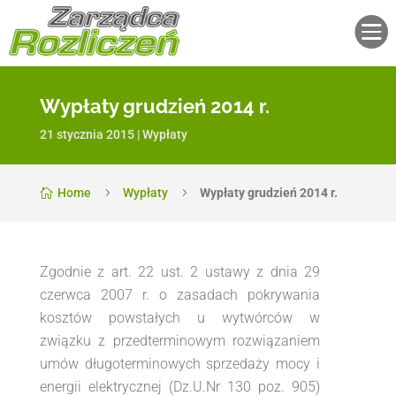

Wypłaty grudzień 2014 r.
21 stycznia 2015
|
Wypłaty
Home
5
Wypłaty
5
Wypłaty grudzień 2014 r.

Zgodnie z art. 22 ust. 2 ustawy z dnia 29
czerwca 2007 r. o zasadach pokrywania
kosztów powstałych u wytwórców w
związku z przedterminowym rozwiązaniem
umów długoterminowych sprzedaży mocy i
energii elektrycznej (Dz.U.Nr 130 poz. 905)