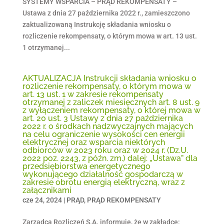
SYSTEMY WSPARCIA – PRĄD REKOMPENSATY –
Ustawa z dnia 27 października 2022 r., zamieszczono
zaktualizowaną Instrukcję składania wniosku o
rozliczenie rekompensaty, o którym mowa w art. 13 ust.
1 otrzymanej...
AKTUALIZACJA Instrukcji składania wniosku o
rozliczenie rekompensaty, o którym mowa w
art. 13 ust. 1 w zakresie rekompensaty
otrzymanej z zaliczek miesięcznych art. 8 ust. 9
z wyłączeniem rekompensaty, o której mowa w
art. 20 ust. 3 Ustawy z dnia 27 października
2022 r. o środkach nadzwyczajnych mających
na celu ograniczenie wysokości cen energii
elektrycznej oraz wsparcia niektórych
odbiorców w 2023 roku oraz w 2024 r. (Dz.U.
2022 poz. 2243, z późn. zm.) dalej: „Ustawa” dla
przedsiębiorstwa energetycznego
wykonującego działalność gospodarczą w
zakresie obrotu energią elektryczną, wraz z
załącznikami
cze 24, 2024
|
PRĄD
,
PRĄD REKOMPENSATY
Zarządca Rozliczeń S.A. informuje, że w zakładce: