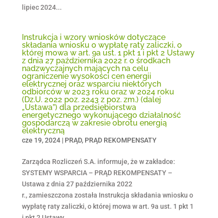
lipiec 2024...
Instrukcja i wzory wniosków dotyczące
składania wniosku o wypłatę raty zaliczki, o
której mowa w art. 9a ust. 1 pkt 1 i pkt 2 Ustawy
z dnia 27 października 2022 r. o środkach
nadzwyczajnych mających na celu
ograniczenie wysokości cen energii
elektrycznej oraz wsparciu niektórych
odbiorców w 2023 roku oraz w 2024 roku
(Dz.U. 2022 poz. 2243 z poz. zm.) (dalej
„Ustawa”) dla przedsiębiorstwa
energetycznego wykonującego działalność
gospodarczą w zakresie obrotu energią
elektryczną
cze 19, 2024
|
PRĄD
,
PRĄD REKOMPENSATY
Zarządca Rozliczeń S.A. informuje, że w zakładce:
SYSTEMY WSPARCIA – PRĄD REKOMPENSATY –
Ustawa z dnia 27 października 2022
r., zamieszczona została Instrukcja składania wniosku o
wypłatę raty zaliczki, o której mowa w art. 9a ust. 1 pkt 1
i pkt 2 Ustawy...