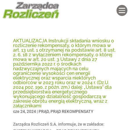

AKTUALIZACJA Instrukcji składania wniosku o
rozliczenie rekompensaty, o którym mowa w
art. 13 ust. 1 otrzymanej na podstawie art. 8 ust.
2, 6, 18 z wyłączeniem rekompensaty, o której
mowa w art. 20 ust. 3 Ustawy z dnia 27
października 2022 r. o środkach
nadzwyczajnych mających na celu
ograniczenie wysokości cen energii
elektrycznej oraz wsparcia niektórych
odbiorców w 2023 roku oraz w 2024 r. (Dz.U.
2024 poz. 190, z późn. zm.) dalej: „Ustawa” dla
przedsiębiorstwa energetycznego
wykonującego działalność gospodarczą w
zakresie obrotu energią elektryczną, wraz z
załącznikami
cze 24, 2024
|
PRĄD
,
PRĄD REKOMPENSATY
Zarządca Rozliczeń S.A. informuje, że w zakładce: