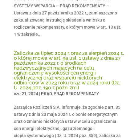
SYSTEMY WSPARCIA – PRĄD REKOMPENSATY –
Ustawa z dnia 27 października 2022 r., zamieszczono
zaktualizowaną Instrukcję składania wniosku o
rozliczenie rekompensaty, o którym mowa w art. 13 ust.
1 w zakresie...
Zaliczka za lipiec 2024 r. oraz za sierpień 2024 r.,
o której mowa w art. 9a ust. 1 ustawy z dnia 27
października 2022 r. o środkach
nadzwyczajnych mających na celu
ograniczenie wysokości cen energii
elektrycznej oraz wsparciu niektórych
odbiorców w 2023 roku oraz w 2024 roku (Dz.
U. 2024 poz. 190 z późn. zm.)
cze 21, 2024
|
PRĄD
,
PRĄD REKOMPENSATY
Zarządca Rozliczeń S.A. informuje, że zgodnie z art. 35
ustawy z dnia 23 maja 2024 r. o bonie energetycznym
oraz o zmianie niektórych ustaw w celu ograniczenia
cen energii elektrycznej, gazu ziemnego i
ciepła systemowego (Dz. U. 2024 poz. 859), zaliczka za