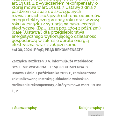
art. 19 ust. 1, z wyłączeniem rekompensaty, o
której mowa w art. 15 ust. 3 Ustawy z dnia 7
października 2022 r. o szczególnych
rozwiązaniach służących ochronie odbiorców
energii elektrycznej w 2023 roku oraz w 2024
roku w związku z sytuacją na rynku energii
elektrycznej (Dz.U. 2023 poz. 1704 z późn. zm.)
(dalej „Ustawa”) dla przedsiębiorstwa
energetycznego wykonującego działalność
gospodarczą w zakresie obrotu energią
elektryczną, wraz z załącznikami.
kwi 30, 2024
|
PRĄD
,
PRĄD REKOMPENSATY
Zarządca Rozliczeń S.A. informuje, że w zakładce:
SYSTEMY WSPARCIA – PRĄD REKOMPENSATY –
Ustawa z dnia 7 października 2022 r., zamieszczono
zaktualizowaną Instrukcję składania wniosku o
rozliczenie rekompensaty, o którym mowa w art. 19 ust.
1 , z...
« Starsze wpisy
Kolejne wpisy »